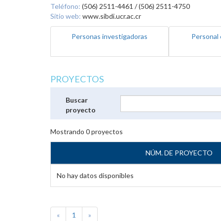
Teléfono:
(506) 2511-4461 / (506) 2511-4750
Sitio web:
www.sibdi.ucr.ac.cr
Personas investigadoras
Personal 
PROYECTOS
Buscar
proyecto
Mostrando
0
proyectos
NÚM. DE PROYECTO
No hay datos disponibles
«
1
»