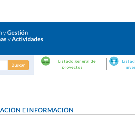
Listado general de
Listad
proyectos
inve
dades de
tigación
TACIÓN E INFORMACIÓN