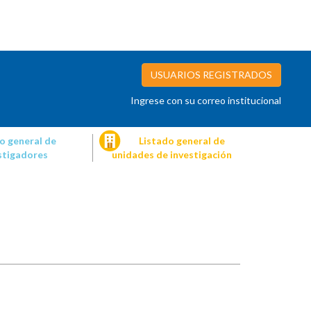
USUARIOS REGISTRADOS
Ingrese con su correo institucional
o general de
Listado general de
stigadores
unidades de investigación