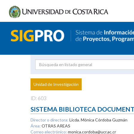
Investigador
Uni
Proyecto
Unidad de Investigación
inves
ID: 603
SISTEMA BIBLIOTECA DOCUMEN
Director o directora:
Licda. Mónica Córdoba Guzmán
Área:
OTRAS AREAS
Correo electrónico:
monica.cordoba@ucr.ac.cr