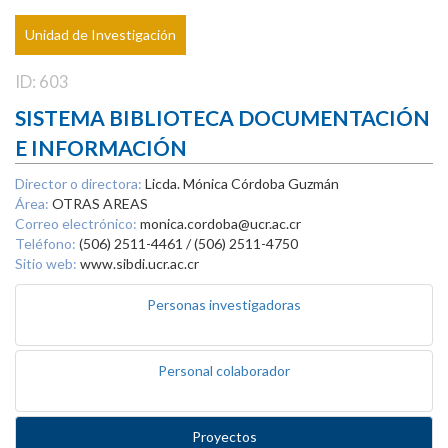
Unidad de Investigación
ID: 603
SISTEMA BIBLIOTECA DOCUMENTACIÓN
E INFORMACIÓN
Director o directora:
Licda. Mónica Córdoba Guzmán
Área:
OTRAS AREAS
Correo electrónico:
monica.cordoba@ucr.ac.cr
Teléfono:
(506) 2511-4461 / (506) 2511-4750
Sitio web:
www.sibdi.ucr.ac.cr
Personas investigadoras
Personal colaborador
Proyectos