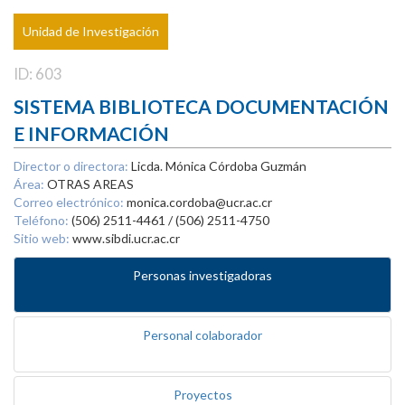
Unidad de Investigación
ID: 603
SISTEMA BIBLIOTECA DOCUMENTACIÓN
E INFORMACIÓN
Director o directora:
Licda. Mónica Córdoba Guzmán
Área:
OTRAS AREAS
Correo electrónico:
monica.cordoba@ucr.ac.cr
Teléfono:
(506) 2511-4461 / (506) 2511-4750
Sitio web:
www.sibdi.ucr.ac.cr
Personas investigadoras
Personal colaborador
Proyectos