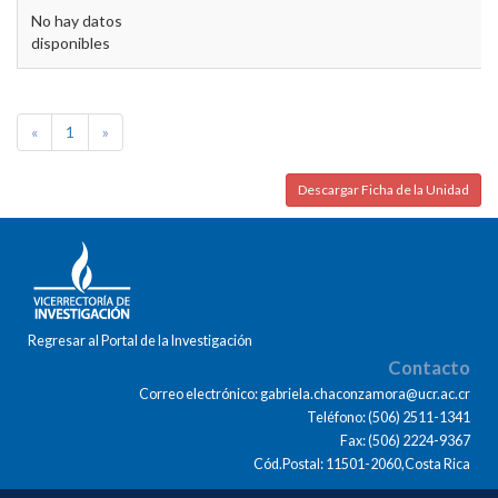
No hay datos
disponibles
«
1
»
Descargar Ficha de la Unidad
Regresar al Portal de la Investigación
Contacto
Correo electrónico: gabriela.chaconzamora@ucr.ac.cr
Teléfono: (506) 2511-1341
Fax: (506) 2224-9367
Cód.Postal: 11501-2060,Costa Rica