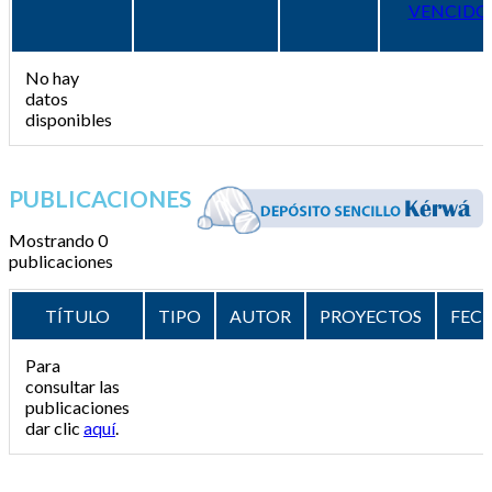
VENCIDO
No hay
datos
disponibles
PUBLICACIONES
Mostrando 0
publicaciones
TÍTULO
TIPO
AUTOR
PROYECTOS
FEC
Para
consultar las
publicaciones
dar clic
aquí
.