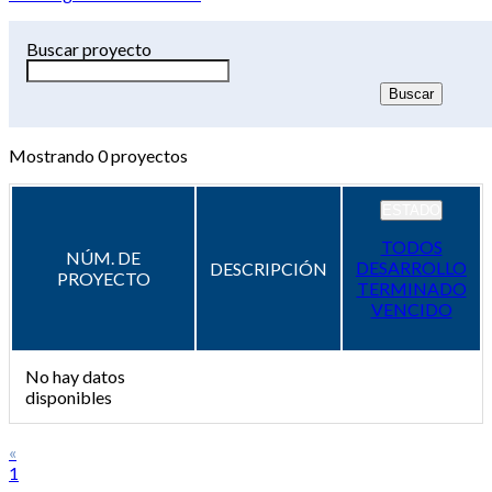
Buscar proyecto
Mostrando
0
proyectos
ESTADO
TODOS
NÚM. DE
DESARROLLO
DESCRIPCIÓN
PROYECTO
TERMINADO
VENCIDO
No hay datos
disponibles
«
1