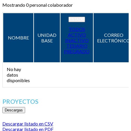
Mostrando
0
personal colaborador
ESTADO
TODOS
ACTIVO
UNIDAD
CORREO
NOMBRE
INACTIVO
BASE
ELECTRÓNICO
TESIARIO
PREGRADO
No hay
datos
disponibles
PROYECTOS
Descargas
Descargar listado en CSV
Descargar listado en PDF