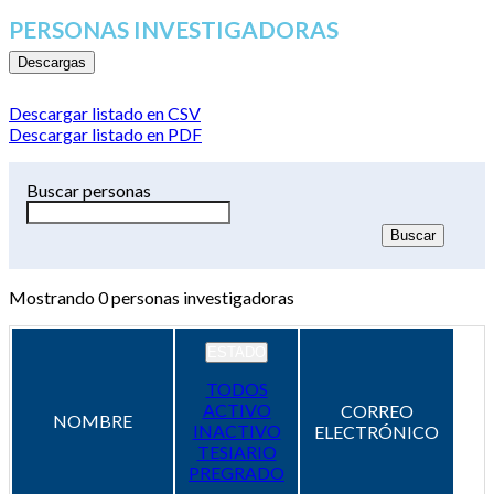
PERSONAS INVESTIGADORAS
Descargas
Descargar listado en CSV
Descargar listado en PDF
Buscar personas
Mostrando
0
personas investigadoras
ESTADO
TODOS
ACTIVO
CORREO
NOMBRE
INACTIVO
ELECTRÓNICO
TESIARIO
PREGRADO