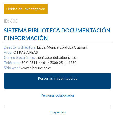
Unidad de Investigación
ID: 603
SISTEMA BIBLIOTECA DOCUMENTACIÓN
E INFORMACIÓN
Director o directora:
Licda. Mónica Córdoba Guzmán
Área:
OTRAS AREAS
Correo electrónico:
monica.cordoba@ucr.ac.cr
Teléfono:
(506) 2511-4461 / (506) 2511-4750
Sitio web:
www.sibdi.ucr.ac.cr
Personas investigadoras
Personal colaborador
Proyectos