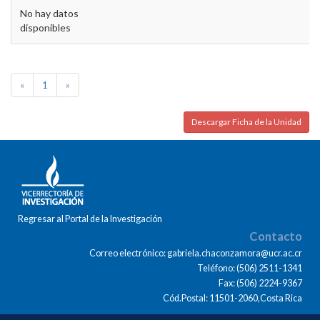
No hay datos
disponibles
«
1
»
Descargar Ficha de la Unidad
Regresar al Portal de la Investigación
Contacto
Correo electrónico: gabriela.chaconzamora@ucr.ac.cr
Teléfono: (506) 2511-1341
Fax: (506) 2224-9367
Cód.Postal: 11501-2060,Costa Rica