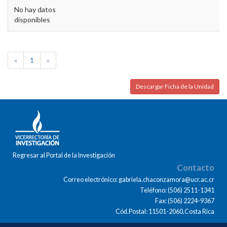
No hay datos
disponibles
«
1
»
Descargar Ficha de la Unidad
Regresar al Portal de la Investigación
Contacto
Correo electrónico: gabriela.chaconzamora@ucr.ac.cr
Teléfono: (506) 2511-1341
Fax: (506) 2224-9367
Cód.Postal: 11501-2060,Costa Rica