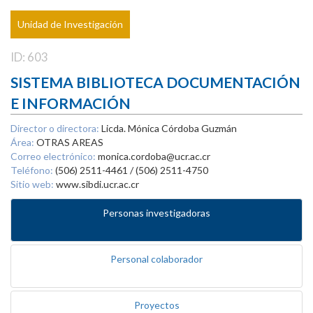
Unidad de Investigación
ID: 603
SISTEMA BIBLIOTECA DOCUMENTACIÓN
E INFORMACIÓN
Director o directora:
Licda. Mónica Córdoba Guzmán
Área:
OTRAS AREAS
Correo electrónico:
monica.cordoba@ucr.ac.cr
Teléfono:
(506) 2511-4461 / (506) 2511-4750
Sitio web:
www.sibdi.ucr.ac.cr
Personas investigadoras
Personal colaborador
Proyectos