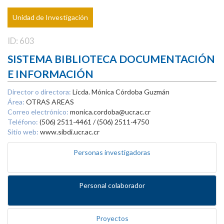
Unidad de Investigación
ID: 603
SISTEMA BIBLIOTECA DOCUMENTACIÓN
E INFORMACIÓN
Director o directora:
Licda. Mónica Córdoba Guzmán
Área:
OTRAS AREAS
Correo electrónico:
monica.cordoba@ucr.ac.cr
Teléfono:
(506) 2511-4461 / (506) 2511-4750
Sitio web:
www.sibdi.ucr.ac.cr
Personas investigadoras
Personal colaborador
Proyectos