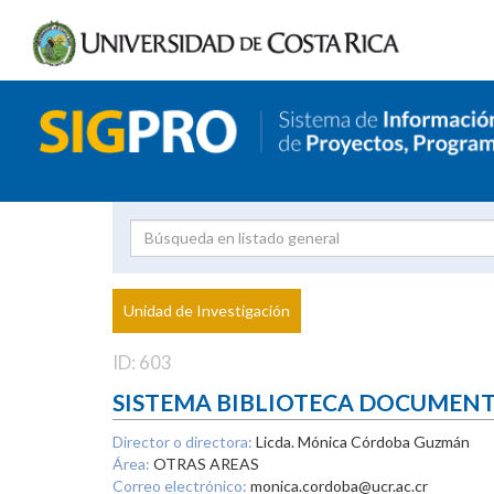
Investigador
Uni
Proyecto
Unidad de Investigación
inves
ID: 603
SISTEMA BIBLIOTECA DOCUMEN
Director o directora:
Licda. Mónica Córdoba Guzmán
Área:
OTRAS AREAS
Correo electrónico:
monica.cordoba@ucr.ac.cr