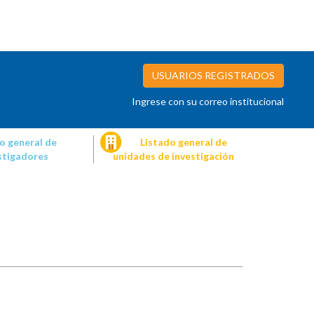
USUARIOS REGISTRADOS
Ingrese con su correo institucional
o general de
Listado general de
stigadores
unidades de investigación