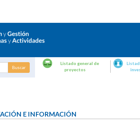
Listado general de
Listad
proyectos
inve
dades de
tigación
TACIÓN E INFORMACIÓN