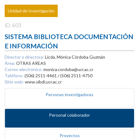
Unidad de Investigación
ID: 603
SISTEMA BIBLIOTECA DOCUMENTACIÓN
E INFORMACIÓN
Director o directora:
Licda. Mónica Córdoba Guzmán
Área:
OTRAS AREAS
Correo electrónico:
monica.cordoba@ucr.ac.cr
Teléfono:
(506) 2511-4461 / (506) 2511-4750
Sitio web:
www.sibdi.ucr.ac.cr
Personas investigadoras
Personal colaborador
Proyectos