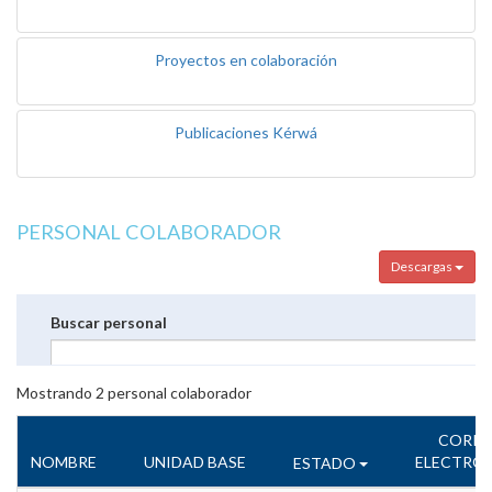
Proyectos en colaboración
Publicaciones Kérwá
PERSONAL COLABORADOR
Descargas
Buscar personal
Mostrando
2
personal colaborador
CORR
NOMBRE
UNIDAD BASE
ELECTRÓ
ESTADO