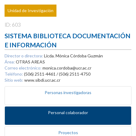
Unidad de Investigación
ID: 603
SISTEMA BIBLIOTECA DOCUMENTACIÓN
E INFORMACIÓN
Director o directora:
Licda. Mónica Córdoba Guzmán
Área:
OTRAS AREAS
Correo electrónico:
monica.cordoba@ucr.ac.cr
Teléfono:
(506) 2511-4461 / (506) 2511-4750
Sitio web:
www.sibdi.ucr.ac.cr
Personas investigadoras
Personal colaborador
Proyectos