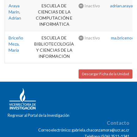
Araya
ESCUELA DE
Inactivo
adrian.araya@u
Marin,
CIENCIAS DE LA
Adrian
COMPUTACIÓN E
INFORMÁTICA
Briceño
ESCUELA DE
Inactivo
ma.briceno@u
Meza,
BIBLIOTECOLOGÍA
Maria
Y CIENCIAS DE LA
INFORMACIÓN
Descargar Ficha de la Unidad
Regresar al Portal de la Investigación
Contacto
Correo electrónico: gabriela.chaconzamora@ucr.ac.cr
Teléfono: (506) 2511-1341