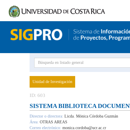
Proyecto
Investigador
Uni
Unidad de Investigación
inves
ID: 603
SISTEMA BIBLIOTECA DOCUMEN
Director o directora:
Licda. Mónica Córdoba Guzmán
Área:
OTRAS AREAS
Correo electrónico:
monica.cordoba@ucr.ac.cr