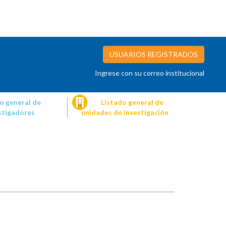
USUARIOS REGISTRADOS
Ingrese con su correo institucional
o general de
Listado general de
stigadores
unidades de investigación