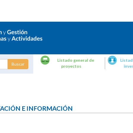
Listado general de
Listad
proyectos
inve
dades de
tigación
TACIÓN E INFORMACIÓN