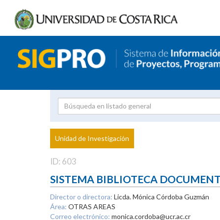
Investigador
Uni
Proyecto
Unidad de Investigación
inves
ID: 603
SISTEMA BIBLIOTECA DOCUMEN
Director o directora:
Licda. Mónica Córdoba Guzmán
Área:
OTRAS AREAS
Correo electrónico:
monica.cordoba@ucr.ac.cr