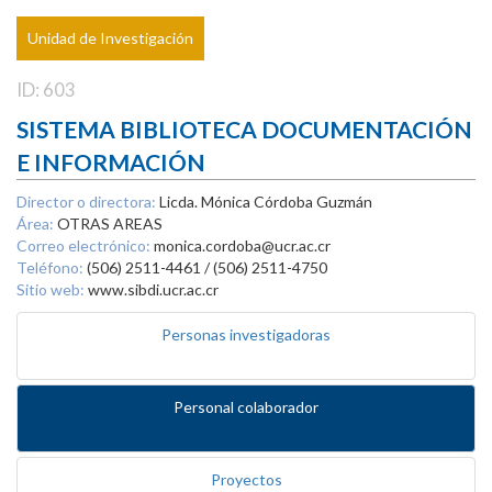
Unidad de Investigación
ID: 603
SISTEMA BIBLIOTECA DOCUMENTACIÓN
E INFORMACIÓN
Director o directora:
Licda. Mónica Córdoba Guzmán
Área:
OTRAS AREAS
Correo electrónico:
monica.cordoba@ucr.ac.cr
Teléfono:
(506) 2511-4461 / (506) 2511-4750
Sitio web:
www.sibdi.ucr.ac.cr
Personas investigadoras
Personal colaborador
Proyectos