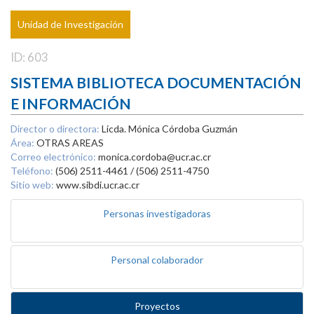
Unidad de Investigación
ID: 603
SISTEMA BIBLIOTECA DOCUMENTACIÓN
E INFORMACIÓN
Director o directora:
Licda. Mónica Córdoba Guzmán
Área:
OTRAS AREAS
Correo electrónico:
monica.cordoba@ucr.ac.cr
Teléfono:
(506) 2511-4461 / (506) 2511-4750
Sitio web:
www.sibdi.ucr.ac.cr
Personas investigadoras
Personal colaborador
Proyectos