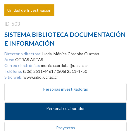
Unidad de Investigación
ID: 603
SISTEMA BIBLIOTECA DOCUMENTACIÓN
E INFORMACIÓN
Director o directora:
Licda. Mónica Córdoba Guzmán
Área:
OTRAS AREAS
Correo electrónico:
monica.cordoba@ucr.ac.cr
Teléfono:
(506) 2511-4461 / (506) 2511-4750
Sitio web:
www.sibdi.ucr.ac.cr
Personas investigadoras
Personal colaborador
Proyectos