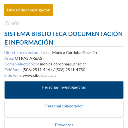
Unidad de Investigación
ID: 603
SISTEMA BIBLIOTECA DOCUMENTACIÓN
E INFORMACIÓN
Director o directora:
Licda. Mónica Córdoba Guzmán
Área:
OTRAS AREAS
Correo electrónico:
monica.cordoba@ucr.ac.cr
Teléfono:
(506) 2511-4461 / (506) 2511-4750
Sitio web:
www.sibdi.ucr.ac.cr
Personas investigadoras
Personal colaborador
Proyectos