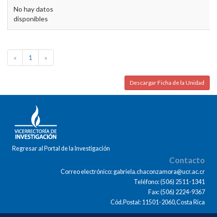
No hay datos
disponibles
«
1
»
Descargar Ficha de la Unidad
Regresar al Portal de la Investigación
Contacto
Correo electrónico: gabriela.chaconzamora@ucr.ac.cr
Teléfono: (506) 2511-1341
Fax: (506) 2224-9367
Cód.Postal: 11501-2060,Costa Rica