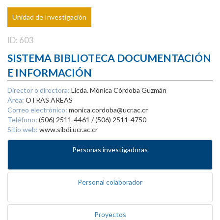
Unidad de Investigación
ID: 603
SISTEMA BIBLIOTECA DOCUMENTACIÓN
E INFORMACIÓN
Director o directora:
Licda. Mónica Córdoba Guzmán
Área:
OTRAS AREAS
Correo electrónico:
monica.cordoba@ucr.ac.cr
Teléfono:
(506) 2511-4461 / (506) 2511-4750
Sitio web:
www.sibdi.ucr.ac.cr
Personas investigadoras
Personal colaborador
Proyectos