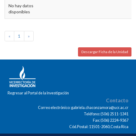
No hay datos
disponibles
«
1
»
Descargar Ficha de la Unidad
Regresar al Portal de la Investigación
Contacto
Correo electrónico: gabriela.chaconzamora@ucr.ac.cr
Teléfono: (506) 2511-1341
Fax: (506) 2224-9367
Cód.Postal: 11501-2060,Costa Rica