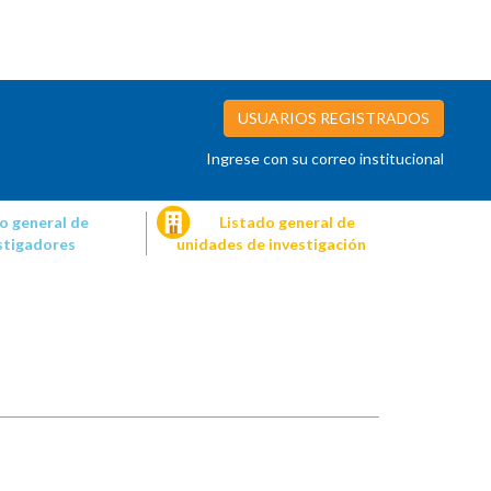
USUARIOS REGISTRADOS
Ingrese con su correo institucional
o general de
Listado general de
stigadores
unidades de investigación