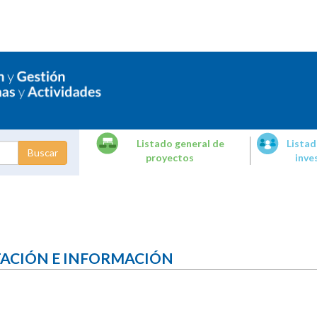
Listado general de
Listad
proyectos
inve
dades de
tigación
TACIÓN E INFORMACIÓN