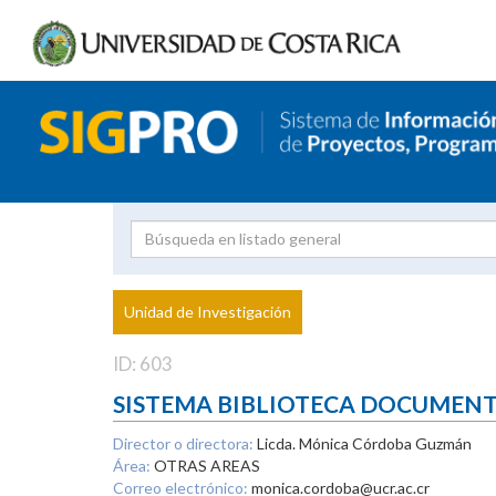
Investigador
Uni
Proyecto
Unidad de Investigación
inves
ID: 603
SISTEMA BIBLIOTECA DOCUMEN
Director o directora:
Licda. Mónica Córdoba Guzmán
Área:
OTRAS AREAS
Correo electrónico:
monica.cordoba@ucr.ac.cr