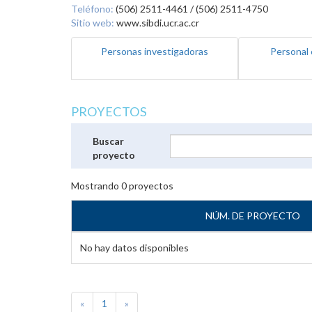
Teléfono:
(506) 2511-4461 / (506) 2511-4750
Sitio web:
www.sibdi.ucr.ac.cr
Personas investigadoras
Personal 
PROYECTOS
Buscar
proyecto
Mostrando
0
proyectos
NÚM. DE PROYECTO
No hay datos disponibles
«
1
»