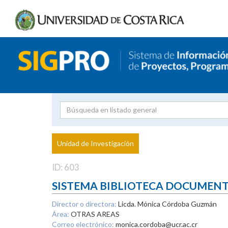
Investigador
Uni
Proyecto
Unidad de Investigación
inves
ID: 603
SISTEMA BIBLIOTECA DOCUMEN
Director o directora:
Licda. Mónica Córdoba Guzmán
Área:
OTRAS AREAS
Correo electrónico:
monica.cordoba@ucr.ac.cr