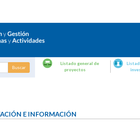
Listado general de
Listad
proyectos
inve
dades de
tigación
TACIÓN E INFORMACIÓN