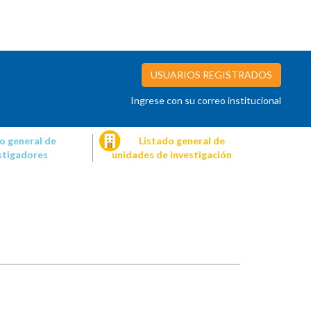
USUARIOS REGISTRADOS
Ingrese con su correo institucional
o general de
Listado general de
stigadores
unidades de investigación