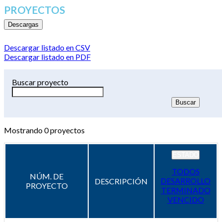
PROYECTOS
Descargas
Descargar listado en CSV
Descargar listado en PDF
Buscar proyecto
Mostrando
0
proyectos
ESTADO
TODOS
NÚM. DE
DESARROLLO
DESCRIPCIÓN
PROYECTO
TERMINADO
VENCIDO