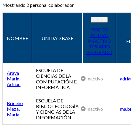
Mostrando
2
personal colaborador
ESTADO
TODOS
ACTIVO
NOMBRE
UNIDAD BASE
INACTIVO
EL
TESIARIO
PREGRADO
ESCUELA DE
Araya
CIENCIAS DE LA
Marin,
Inactivo
adrian
COMPUTACIÓN E
Adrian
INFORMÁTICA
ESCUELA DE
Briceño
BIBLIOTECOLOGÍA
Meza,
Inactivo
ma.br
Y CIENCIAS DE LA
Maria
INFORMACIÓN