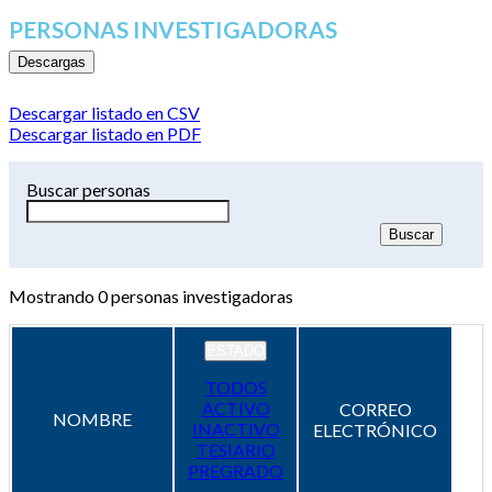
PERSONAS INVESTIGADORAS
Descargas
Descargar listado en CSV
Descargar listado en PDF
Buscar personas
Mostrando
0
personas investigadoras
ESTADO
TODOS
ACTIVO
CORREO
NOMBRE
INACTIVO
ELECTRÓNICO
TESIARIO
PREGRADO