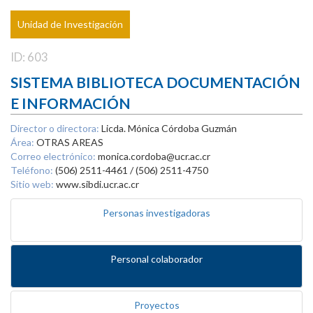
Unidad de Investigación
ID: 603
SISTEMA BIBLIOTECA DOCUMENTACIÓN
E INFORMACIÓN
Director o directora:
Licda. Mónica Córdoba Guzmán
Área:
OTRAS AREAS
Correo electrónico:
monica.cordoba@ucr.ac.cr
Teléfono:
(506) 2511-4461 / (506) 2511-4750
Sitio web:
www.sibdi.ucr.ac.cr
Personas investigadoras
Personal colaborador
Proyectos