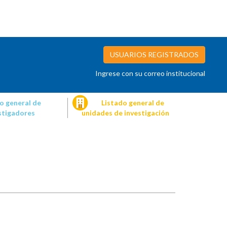
USUARIOS REGISTRADOS
Ingrese con su correo institucional
o general de
Listado general de
stigadores
unidades de investigación