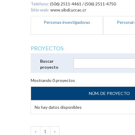
Teléfono:
(506) 2511-4461 / (506) 2511-4750
Sitio web:
www.sibdi.ucr.ac.cr
Personas investigadoras
Personal 
PROYECTOS
Buscar
proyecto
Mostrando
0
proyectos
NÚM. DE PROYECTO
No hay datos disponibles
«
1
»