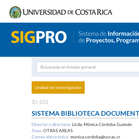
Investigador
Uni
Proyecto
Unidad de Investigación
inves
ID: 603
SISTEMA BIBLIOTECA DOCUMEN
Director o directora:
Licda. Mónica Córdoba Guzmán
Área:
OTRAS AREAS
Correo electrónico:
monica.cordoba@ucr.ac.cr