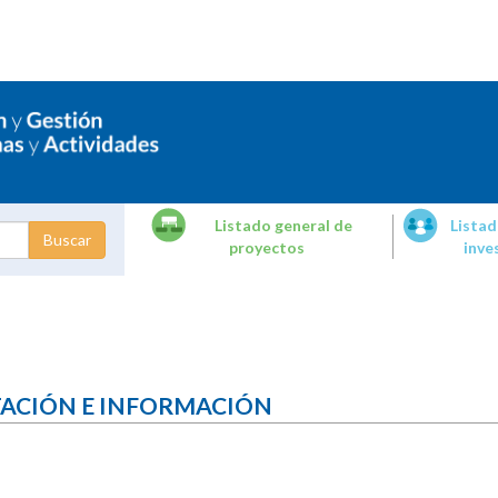
Listado general de
Listad
proyectos
inve
dades de
tigación
TACIÓN E INFORMACIÓN