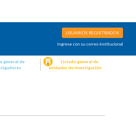
USUARIOS REGISTRADOS
Ingrese con su correo institucional
o general de
Listado general de
stigadores
unidades de investigación