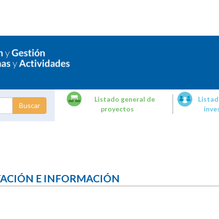
Listado general de
Listad
proyectos
inve
dades de
tigación
TACIÓN E INFORMACIÓN