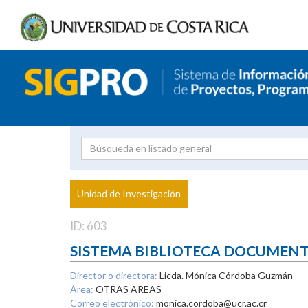
Investigador
Uni
Proyecto
Unidad de Investigación
inves
ID: 603
SISTEMA BIBLIOTECA DOCUMEN
Director o directora:
Licda. Mónica Córdoba Guzmán
Área:
OTRAS AREAS
Correo electrónico:
monica.cordoba@ucr.ac.cr