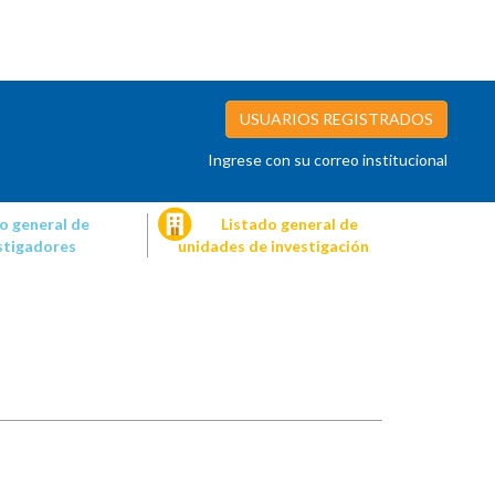
USUARIOS REGISTRADOS
Ingrese con su correo institucional
o general de
Listado general de
stigadores
unidades de investigación