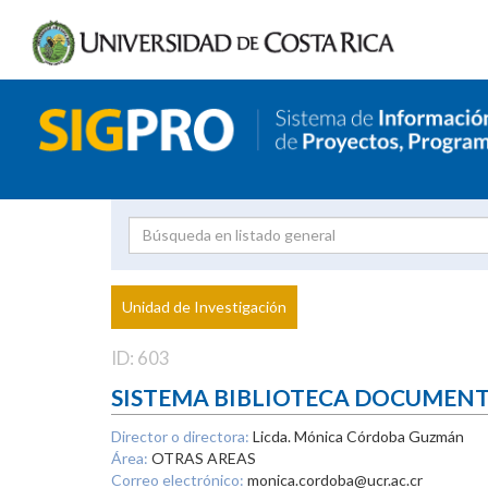
Investigador
Uni
Proyecto
Unidad de Investigación
inves
ID: 603
SISTEMA BIBLIOTECA DOCUMEN
Director o directora:
Licda. Mónica Córdoba Guzmán
Área:
OTRAS AREAS
Correo electrónico:
monica.cordoba@ucr.ac.cr