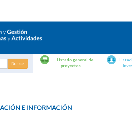
Listado general de
Listad
proyectos
inve
dades de
tigación
TACIÓN E INFORMACIÓN