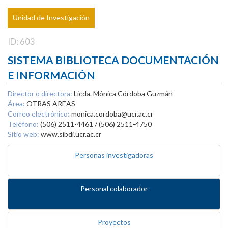
Unidad de Investigación
ID: 603
SISTEMA BIBLIOTECA DOCUMENTACIÓN
E INFORMACIÓN
Director o directora:
Licda. Mónica Córdoba Guzmán
Área:
OTRAS AREAS
Correo electrónico:
monica.cordoba@ucr.ac.cr
Teléfono:
(506) 2511-4461 / (506) 2511-4750
Sitio web:
www.sibdi.ucr.ac.cr
Personas investigadoras
Personal colaborador
Proyectos