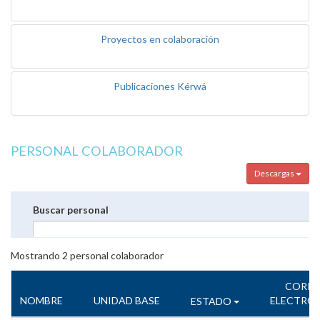
Proyectos en colaboración
Publicaciones Kérwá
PERSONAL COLABORADOR
Descargas
Buscar personal
Mostrando
2
personal colaborador
CORR
NOMBRE
UNIDAD BASE
ELECTRÓ
ESTADO