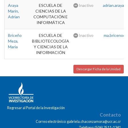
Araya
ESCUELA DE
Inactivo
adrian.araya@u
Marin,
CIENCIAS DE LA
Adrian
COMPUTACIÓN E
INFORMÁTICA
Briceño
ESCUELA DE
Inactivo
ma.briceno@u
Meza,
BIBLIOTECOLOGÍA
Maria
Y CIENCIAS DE LA
INFORMACIÓN
Descargar Ficha de la Unidad
Regresar al Portal de la Investigación
Contacto
Correo electrónico: gabriela.chaconzamora@ucr.ac.cr
Teléfono: (506) 2511-1341