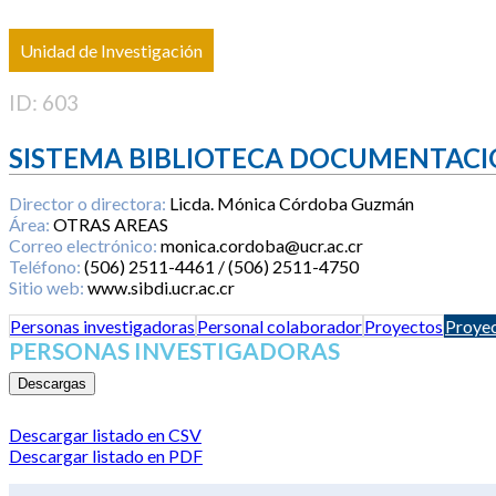
Unidad de Investigación
ID: 603
SISTEMA BIBLIOTECA DOCUMENTACI
Director o directora:
Licda. Mónica Córdoba Guzmán
Área:
OTRAS AREAS
Correo electrónico:
monica.cordoba@ucr.ac.cr
Teléfono:
(506) 2511-4461 / (506) 2511-4750
Sitio web:
www.sibdi.ucr.ac.cr
Personas investigadoras
Personal colaborador
Proyectos
Proyec
PERSONAS INVESTIGADORAS
Descargas
Descargar listado en CSV
Descargar listado en PDF