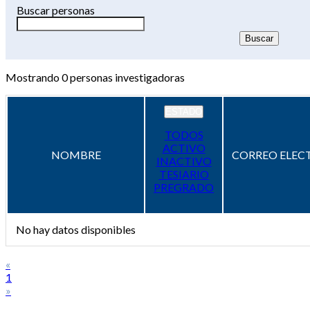
Buscar personas
Mostrando
0
personas investigadoras
ESTADO
TODOS
ACTIVO
NOMBRE
CORREO ELEC
INACTIVO
TESIARIO
PREGRADO
No hay datos disponibles
«
1
»