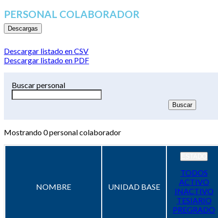
PERSONAL COLABORADOR
Descargas
Descargar listado en CSV
Descargar listado en PDF
Buscar personal
Mostrando
0
personal colaborador
ESTADO
TODOS
ACTIVO
NOMBRE
UNIDAD BASE
INACTIVO
TESIARIO
PREGRADO