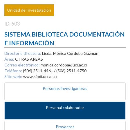
Unidad de Investigación
ID: 603
SISTEMA BIBLIOTECA DOCUMENTACIÓN
E INFORMACIÓN
Director o directora:
Licda. Mónica Córdoba Guzmán
Área:
OTRAS AREAS
Correo electrónico:
monica.cordoba@ucr.ac.cr
Teléfono:
(506) 2511-4461 / (506) 2511-4750
Sitio web:
www.sibdi.ucr.ac.cr
Personas investigadoras
Personal colaborador
Proyectos