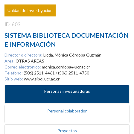
Unidad de Investigación
ID: 603
SISTEMA BIBLIOTECA DOCUMENTACIÓN
E INFORMACIÓN
Director o directora:
Licda. Mónica Córdoba Guzmán
Área:
OTRAS AREAS
Correo electrónico:
monica.cordoba@ucr.ac.cr
Teléfono:
(506) 2511-4461 / (506) 2511-4750
Sitio web:
www.sibdi.ucr.ac.cr
Personas investigadoras
Personal colaborador
Proyectos