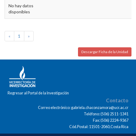
No hay datos
disponibles
«
1
»
Descargar Ficha de la Unidad
Regresar al Portal de la Investigación
Contacto
Correo electrónico: gabriela.chaconzamora@ucr.ac.cr
Teléfono: (506) 2511-1341
Fax: (506) 2224-9367
Cód.Postal: 11501-2060,Costa Rica