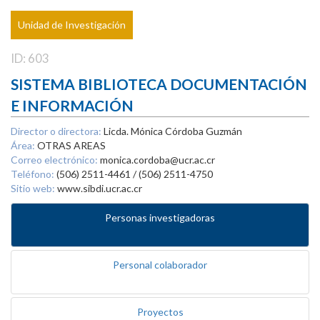
Unidad de Investigación
ID: 603
SISTEMA BIBLIOTECA DOCUMENTACIÓN
E INFORMACIÓN
Director o directora:
Licda. Mónica Córdoba Guzmán
Área:
OTRAS AREAS
Correo electrónico:
monica.cordoba@ucr.ac.cr
Teléfono:
(506) 2511-4461 / (506) 2511-4750
Sitio web:
www.sibdi.ucr.ac.cr
Personas investigadoras
Personal colaborador
Proyectos