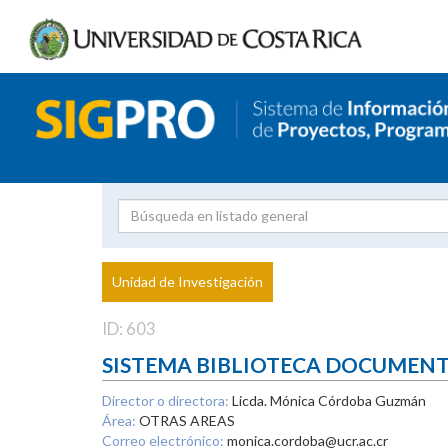
Investigador
Uni
Proyecto
Unidad de Investigación
inves
ID: 603
SISTEMA BIBLIOTECA DOCUMEN
Director o directora:
Licda. Mónica Córdoba Guzmán
Área:
OTRAS AREAS
Correo electrónico:
monica.cordoba@ucr.ac.cr