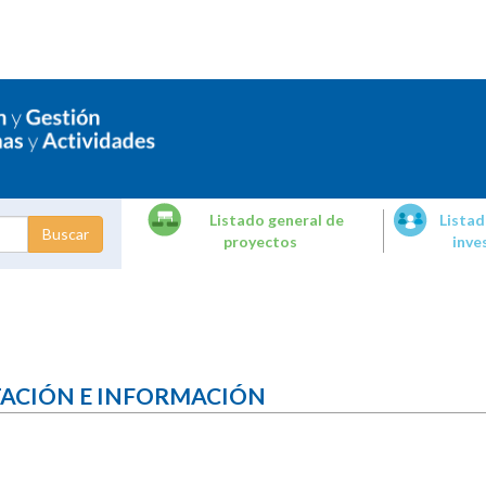
Listado general de
Listad
proyectos
inve
dades de
tigación
TACIÓN E INFORMACIÓN