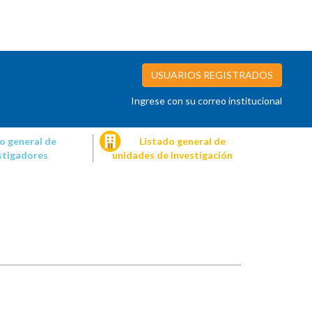
USUARIOS REGISTRADOS
Ingrese con su correo institucional
o general de
Listado general de
stigadores
unidades de investigación