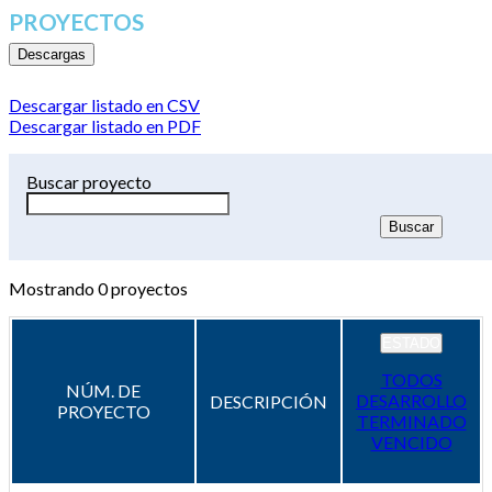
PROYECTOS
Descargas
Descargar listado en CSV
Descargar listado en PDF
Buscar proyecto
Mostrando
0
proyectos
ESTADO
TODOS
NÚM. DE
DESARROLLO
DESCRIPCIÓN
PROYECTO
TERMINADO
VENCIDO