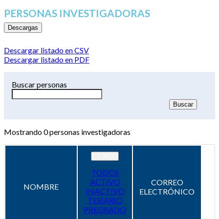
PERSONAS INVESTIGADORAS
Descargas
Descargar listado en CSV
Descargar listado en PDF
Buscar personas
Mostrando
0
personas investigadoras
ESTADO
TODOS
ACTIVO
CORREO
NOMBRE
INACTIVO
ELECTRÓNICO
TESIARIO
PREGRADO