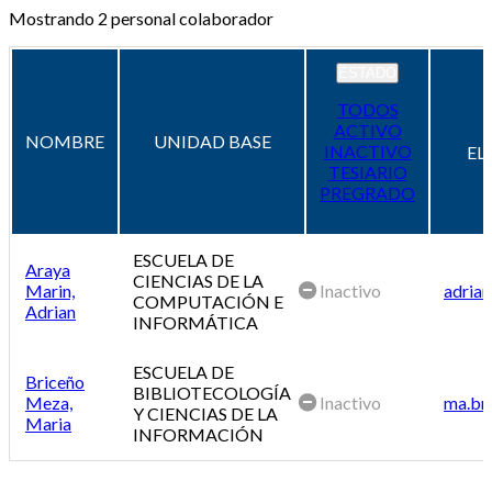
Mostrando
2
personal colaborador
ESTADO
TODOS
ACTIVO
NOMBRE
UNIDAD BASE
INACTIVO
EL
TESIARIO
PREGRADO
ESCUELA DE
Araya
CIENCIAS DE LA
Marin,
Inactivo
adrian
COMPUTACIÓN E
Adrian
INFORMÁTICA
ESCUELA DE
Briceño
BIBLIOTECOLOGÍA
Meza,
Inactivo
ma.br
Y CIENCIAS DE LA
Maria
INFORMACIÓN