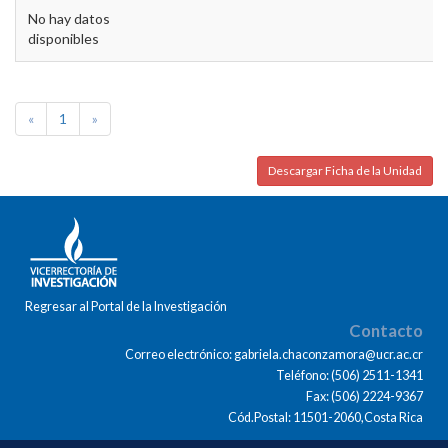
No hay datos
disponibles
«
1
»
Descargar Ficha de la Unidad
Regresar al Portal de la Investigación
Contacto
Correo electrónico: gabriela.chaconzamora@ucr.ac.cr
Teléfono: (506) 2511-1341
Fax: (506) 2224-9367
Cód.Postal: 11501-2060,Costa Rica