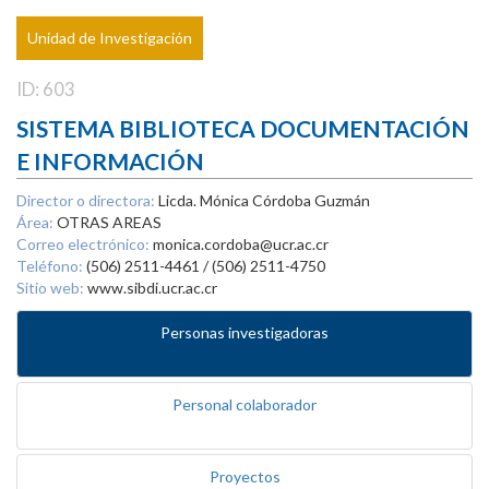
Unidad de Investigación
ID: 603
SISTEMA BIBLIOTECA DOCUMENTACIÓN
E INFORMACIÓN
Director o directora:
Licda. Mónica Córdoba Guzmán
Área:
OTRAS AREAS
Correo electrónico:
monica.cordoba@ucr.ac.cr
Teléfono:
(506) 2511-4461 / (506) 2511-4750
Sitio web:
www.sibdi.ucr.ac.cr
Personas investigadoras
Personal colaborador
Proyectos