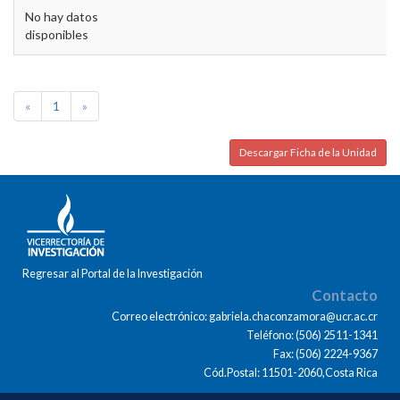
No hay datos
disponibles
«
1
»
Descargar Ficha de la Unidad
Regresar al Portal de la Investigación
Contacto
Correo electrónico: gabriela.chaconzamora@ucr.ac.cr
Teléfono: (506) 2511-1341
Fax: (506) 2224-9367
Cód.Postal: 11501-2060,Costa Rica