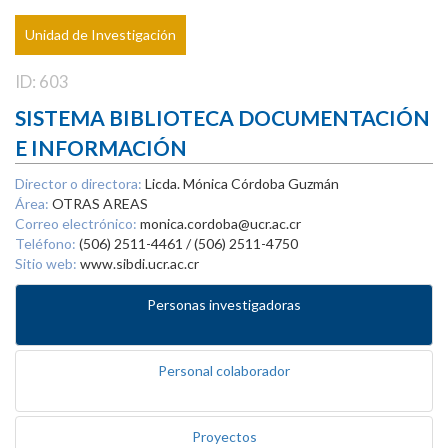
Unidad de Investigación
ID: 603
SISTEMA BIBLIOTECA DOCUMENTACIÓN
E INFORMACIÓN
Director o directora:
Licda. Mónica Córdoba Guzmán
Área:
OTRAS AREAS
Correo electrónico:
monica.cordoba@ucr.ac.cr
Teléfono:
(506) 2511-4461 / (506) 2511-4750
Sitio web:
www.sibdi.ucr.ac.cr
Personas investigadoras
Personal colaborador
Proyectos