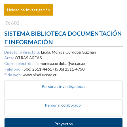
Unidad de Investigación
ID: 603
SISTEMA BIBLIOTECA DOCUMENTACIÓN
E INFORMACIÓN
Director o directora:
Licda. Mónica Córdoba Guzmán
Área:
OTRAS AREAS
Correo electrónico:
monica.cordoba@ucr.ac.cr
Teléfono:
(506) 2511-4461 / (506) 2511-4750
Sitio web:
www.sibdi.ucr.ac.cr
Personas investigadoras
Personal colaborador
Proyectos