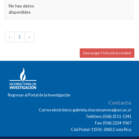
No hay datos
disponibles
«
1
»
Descargar Ficha de la Unidad
Regresar al Portal de la Investigación
Contacto
Correo electrónico: gabriela.chaconzamora@ucr.ac.cr
Teléfono: (506) 2511-1341
Fax: (506) 2224-9367
Cód.Postal: 11501-2060,Costa Rica