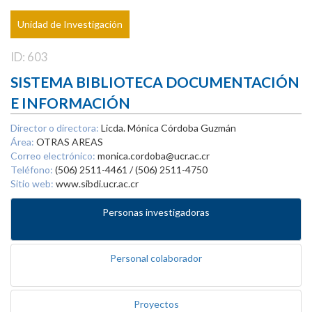
Unidad de Investigación
ID: 603
SISTEMA BIBLIOTECA DOCUMENTACIÓN
E INFORMACIÓN
Director o directora:
Licda. Mónica Córdoba Guzmán
Área:
OTRAS AREAS
Correo electrónico:
monica.cordoba@ucr.ac.cr
Teléfono:
(506) 2511-4461 / (506) 2511-4750
Sitio web:
www.sibdi.ucr.ac.cr
Personas investigadoras
Personal colaborador
Proyectos