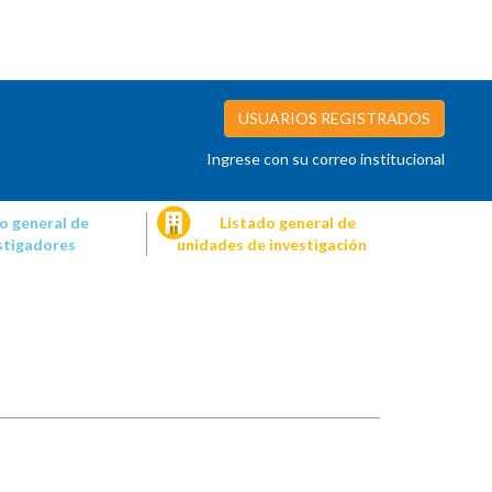
USUARIOS REGISTRADOS
Ingrese con su correo institucional
o general de
Listado general de
stigadores
unidades de investigación