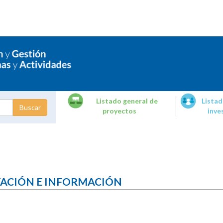
Listado general de
Listad
proyectos
inve
dades de
tigación
TACIÓN E INFORMACIÓN