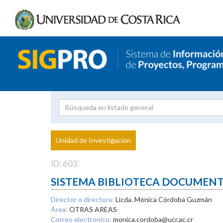
Investigador
Uni
Proyecto
Unidad de Investigación
inves
ID: 603
SISTEMA BIBLIOTECA DOCUMEN
Director o directora:
Licda. Mónica Córdoba Guzmán
Área:
OTRAS AREAS
Correo electrónico:
monica.cordoba@ucr.ac.cr