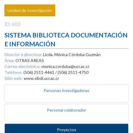
Unidad de Investigación
ID: 603
SISTEMA BIBLIOTECA DOCUMENTACIÓN
E INFORMACIÓN
Director o directora:
Licda. Mónica Córdoba Guzmán
Área:
OTRAS AREAS
Correo electrónico:
monica.cordoba@ucr.ac.cr
Teléfono:
(506) 2511-4461 / (506) 2511-4750
Sitio web:
www.sibdi.ucr.ac.cr
Personas investigadoras
Personal colaborador
Proyectos