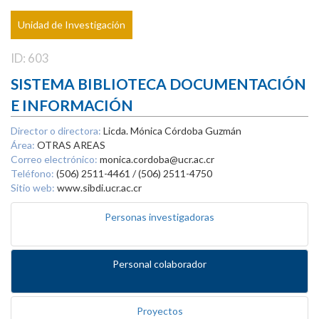
Unidad de Investigación
ID: 603
SISTEMA BIBLIOTECA DOCUMENTACIÓN
E INFORMACIÓN
Director o directora:
Licda. Mónica Córdoba Guzmán
Área:
OTRAS AREAS
Correo electrónico:
monica.cordoba@ucr.ac.cr
Teléfono:
(506) 2511-4461 / (506) 2511-4750
Sitio web:
www.sibdi.ucr.ac.cr
Personas investigadoras
Personal colaborador
Proyectos