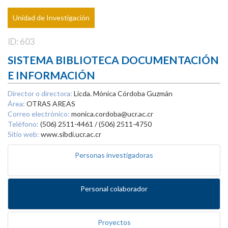
Unidad de Investigación
ID: 603
SISTEMA BIBLIOTECA DOCUMENTACIÓN
E INFORMACIÓN
Director o directora:
Licda. Mónica Córdoba Guzmán
Área:
OTRAS AREAS
Correo electrónico:
monica.cordoba@ucr.ac.cr
Teléfono:
(506) 2511-4461 / (506) 2511-4750
Sitio web:
www.sibdi.ucr.ac.cr
Personas investigadoras
Personal colaborador
Proyectos