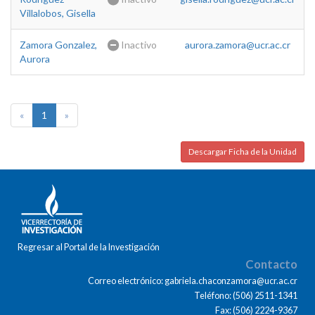
Villalobos, Gisella
Zamora Gonzalez,
Inactivo
aurora.zamora@ucr.ac.cr
Aurora
«
1
»
Descargar Ficha de la Unidad
Regresar al Portal de la Investigación
Contacto
Correo electrónico: gabriela.chaconzamora@ucr.ac.cr
Teléfono: (506) 2511-1341
Fax: (506) 2224-9367