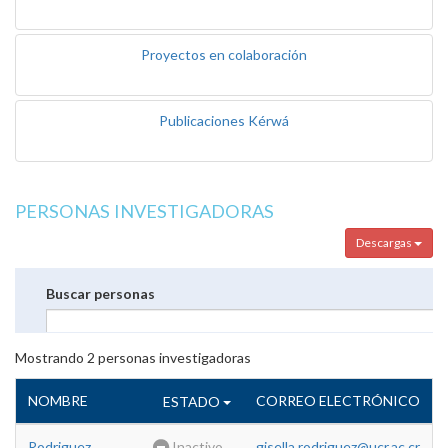
Proyectos en colaboración
Publicaciones Kérwá
PERSONAS INVESTIGADORAS
Descargas
Buscar personas
Mostrando
2
personas investigadoras
NOMBRE
CORREO ELECTRÓNICO
ESTADO
Rodriguez
Inactivo
gisella.rodriguez@ucr.ac.cr