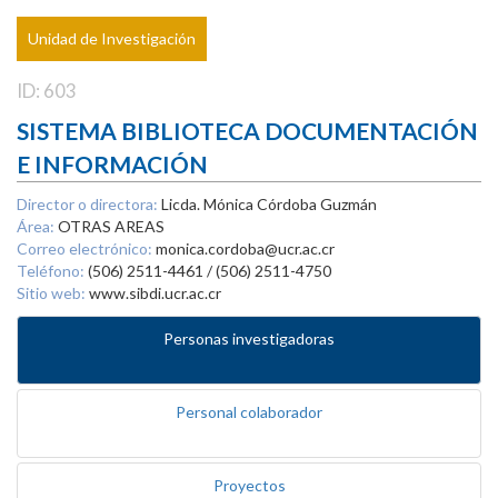
Unidad de Investigación
ID: 603
SISTEMA BIBLIOTECA DOCUMENTACIÓN
E INFORMACIÓN
Director o directora:
Licda. Mónica Córdoba Guzmán
Área:
OTRAS AREAS
Correo electrónico:
monica.cordoba@ucr.ac.cr
Teléfono:
(506) 2511-4461 / (506) 2511-4750
Sitio web:
www.sibdi.ucr.ac.cr
Personas investigadoras
Personal colaborador
Proyectos