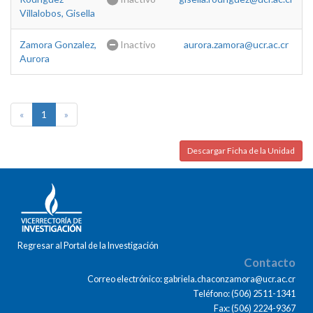
Villalobos, Gisella
Zamora Gonzalez,
Inactivo
aurora.zamora@ucr.ac.cr
Aurora
«
1
»
Descargar Ficha de la Unidad
Regresar al Portal de la Investigación
Contacto
Correo electrónico: gabriela.chaconzamora@ucr.ac.cr
Teléfono: (506) 2511-1341
Fax: (506) 2224-9367