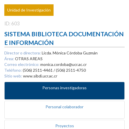
Unidad de Investigación
ID: 603
SISTEMA BIBLIOTECA DOCUMENTACIÓN
E INFORMACIÓN
Director o directora:
Licda. Mónica Córdoba Guzmán
Área:
OTRAS AREAS
Correo electrónico:
monica.cordoba@ucr.ac.cr
Teléfono:
(506) 2511-4461 / (506) 2511-4750
Sitio web:
www.sibdi.ucr.ac.cr
Personas investigadoras
Personal colaborador
Proyectos