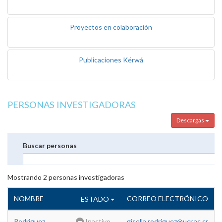
Proyectos en colaboración
Publicaciones Kérwá
PERSONAS INVESTIGADORAS
Descargas
Buscar personas
Mostrando
2
personas investigadoras
NOMBRE
CORREO ELECTRÓNICO
ESTADO
Rodriguez
Inactivo
gisella.rodriguez@ucr.ac.cr