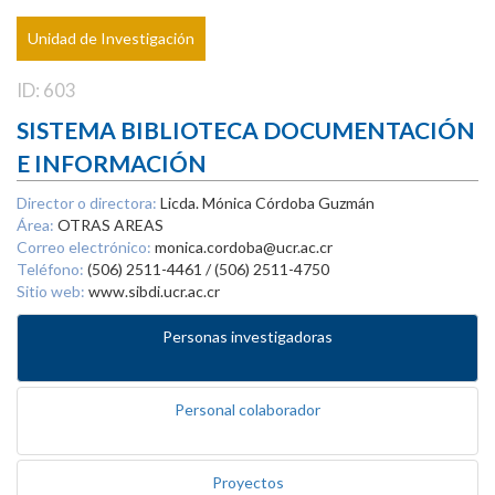
Unidad de Investigación
ID: 603
SISTEMA BIBLIOTECA DOCUMENTACIÓN
E INFORMACIÓN
Director o directora:
Licda. Mónica Córdoba Guzmán
Área:
OTRAS AREAS
Correo electrónico:
monica.cordoba@ucr.ac.cr
Teléfono:
(506) 2511-4461 / (506) 2511-4750
Sitio web:
www.sibdi.ucr.ac.cr
Personas investigadoras
Personal colaborador
Proyectos