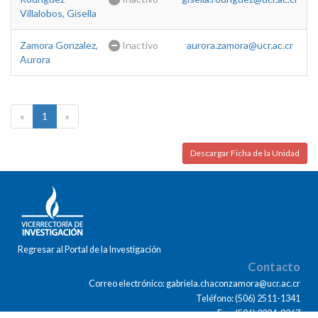
Villalobos, Gisella
Zamora Gonzalez,
Inactivo
aurora.zamora@ucr.ac.cr
Aurora
«
1
»
Descargar Ficha de la Unidad
Regresar al Portal de la Investigación
Contacto
Correo electrónico: gabriela.chaconzamora@ucr.ac.cr
Teléfono: (506) 2511-1341
Fax: (506) 2224-9367