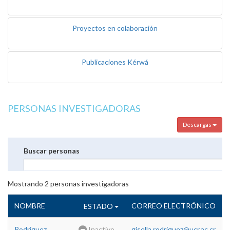
Proyectos en colaboración
Publicaciones Kérwá
PERSONAS INVESTIGADORAS
Descargas
Buscar personas
Mostrando
2
personas investigadoras
NOMBRE
CORREO ELECTRÓNICO
ESTADO
Rodriguez
Inactivo
gisella.rodriguez@ucr.ac.cr