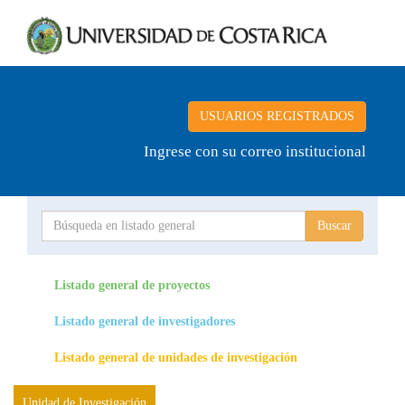
USUARIOS REGISTRADOS
Ingrese con su correo institucional
Proyecto
Investigador
Listado general de proyectos
Listado general de investigadores
Unidades de investigación
Listado general de unidades de investigación
Unidad de Investigación