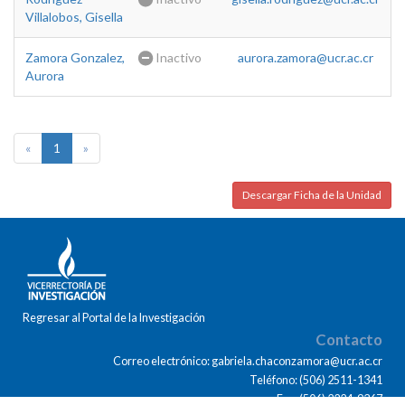
Villalobos, Gisella
Zamora Gonzalez,
Inactivo
aurora.zamora@ucr.ac.cr
Aurora
«
1
»
Descargar Ficha de la Unidad
Regresar al Portal de la Investigación
Contacto
Correo electrónico: gabriela.chaconzamora@ucr.ac.cr
Teléfono: (506) 2511-1341
Fax: (506) 2224-9367