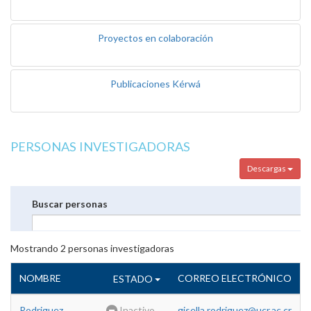
Proyectos en colaboración
Publicaciones Kérwá
PERSONAS INVESTIGADORAS
Descargas
Buscar personas
Mostrando
2
personas investigadoras
NOMBRE
CORREO ELECTRÓNICO
ESTADO
Rodriguez
Inactivo
gisella.rodriguez@ucr.ac.cr