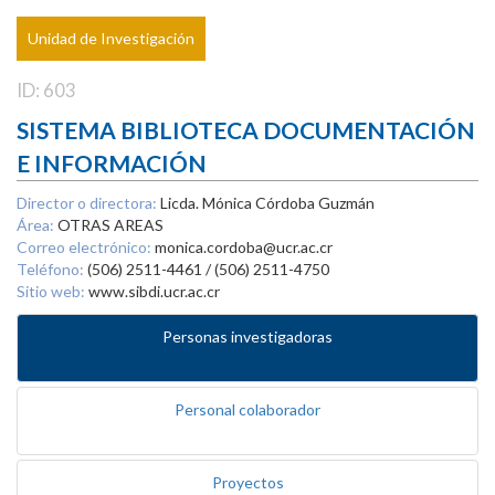
Unidad de Investigación
ID: 603
SISTEMA BIBLIOTECA DOCUMENTACIÓN
E INFORMACIÓN
Director o directora:
Licda. Mónica Córdoba Guzmán
Área:
OTRAS AREAS
Correo electrónico:
monica.cordoba@ucr.ac.cr
Teléfono:
(506) 2511-4461 / (506) 2511-4750
Sitio web:
www.sibdi.ucr.ac.cr
Personas investigadoras
Personal colaborador
Proyectos