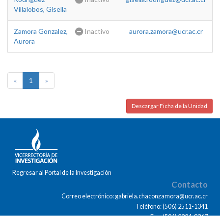
Villalobos, Gisella
Zamora Gonzalez,
Inactivo
aurora.zamora@ucr.ac.cr
Aurora
«
1
»
Descargar Ficha de la Unidad
Regresar al Portal de la Investigación
Contacto
Correo electrónico: gabriela.chaconzamora@ucr.ac.cr
Teléfono: (506) 2511-1341
Fax: (506) 2224-9367