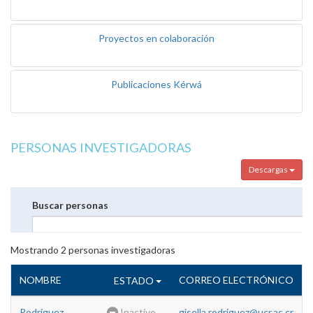
Proyectos en colaboración
Publicaciones Kérwá
PERSONAS INVESTIGADORAS
Descargas
Buscar personas
Mostrando
2
personas investigadoras
NOMBRE
CORREO ELECTRÓNICO
ESTADO
Rodriguez
Inactivo
gisella.rodriguez@ucr.ac.cr