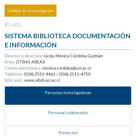
Unidad de Investigación
ID: 603
SISTEMA BIBLIOTECA DOCUMENTACIÓN
E INFORMACIÓN
Director o directora:
Licda. Mónica Córdoba Guzmán
Área:
OTRAS AREAS
Correo electrónico:
monica.cordoba@ucr.ac.cr
Teléfono:
(506) 2511-4461 / (506) 2511-4750
Sitio web:
www.sibdi.ucr.ac.cr
Personas investigadoras
Personal colaborador
Proyectos