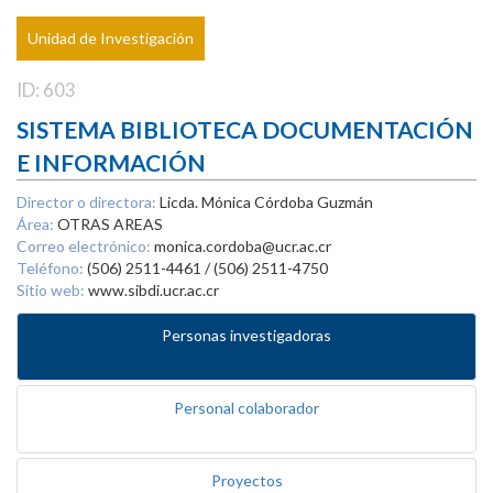
Unidad de Investigación
ID: 603
SISTEMA BIBLIOTECA DOCUMENTACIÓN
E INFORMACIÓN
Director o directora:
Licda. Mónica Córdoba Guzmán
Área:
OTRAS AREAS
Correo electrónico:
monica.cordoba@ucr.ac.cr
Teléfono:
(506) 2511-4461 / (506) 2511-4750
Sitio web:
www.sibdi.ucr.ac.cr
Personas investigadoras
Personal colaborador
Proyectos