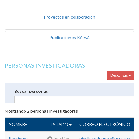
Proyectos en colaboración
Publicaciones Kérwá
PERSONAS INVESTIGADORAS
Descargas
Buscar personas
Mostrando
2
personas investigadoras
NOMBRE
CORREO ELECTRÓNICO
ESTADO
Rodriguez
Inactivo
gisella.rodriguez@ucr.ac.cr