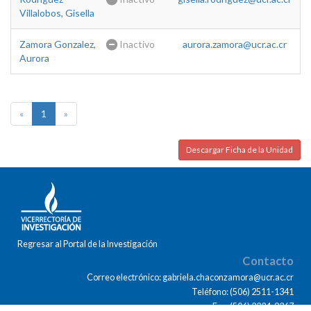
Villalobos, Gisella
Zamora Gonzalez,
Inactivo
aurora.zamora@ucr.ac.cr
Aurora
«
1
»
Descargar Ficha de la Unidad
Regresar al Portal de la Investigación
Contacto
Correo electrónico: gabriela.chaconzamora@ucr.ac.cr
Teléfono: (506) 2511-1341
Fax: (506) 2224-9367