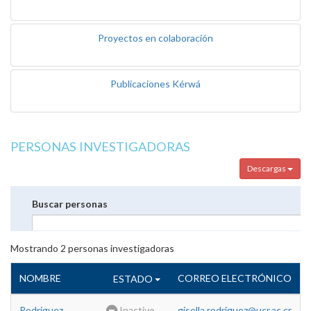
Proyectos en colaboración
Publicaciones Kérwá
PERSONAS INVESTIGADORAS
Descargas
Buscar personas
Mostrando
2
personas investigadoras
NOMBRE
CORREO ELECTRÓNICO
ESTADO
Rodriguez
Inactivo
gisella.rodriguez@ucr.ac.cr