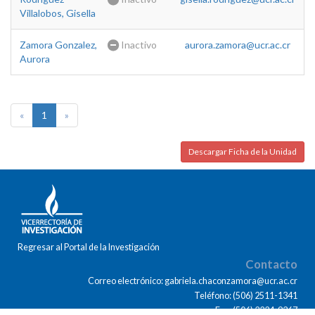
Villalobos, Gisella
Zamora Gonzalez,
Inactivo
aurora.zamora@ucr.ac.cr
Aurora
«
1
»
Descargar Ficha de la Unidad
Regresar al Portal de la Investigación
Contacto
Correo electrónico: gabriela.chaconzamora@ucr.ac.cr
Teléfono: (506) 2511-1341
Fax: (506) 2224-9367