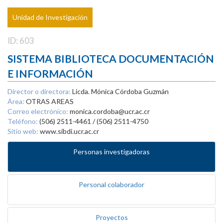
Unidad de Investigación
ID: 603
SISTEMA BIBLIOTECA DOCUMENTACIÓN
E INFORMACIÓN
Director o directora:
Licda. Mónica Córdoba Guzmán
Área:
OTRAS AREAS
Correo electrónico:
monica.cordoba@ucr.ac.cr
Teléfono:
(506) 2511-4461 / (506) 2511-4750
Sitio web:
www.sibdi.ucr.ac.cr
Personas investigadoras
Personal colaborador
Proyectos