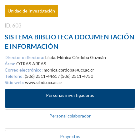
Unidad de Investigación
ID: 603
SISTEMA BIBLIOTECA DOCUMENTACIÓN
E INFORMACIÓN
Director o directora:
Licda. Mónica Córdoba Guzmán
Área:
OTRAS AREAS
Correo electrónico:
monica.cordoba@ucr.ac.cr
Teléfono:
(506) 2511-4461 / (506) 2511-4750
Sitio web:
www.sibdi.ucr.ac.cr
Personas investigadoras
Personal colaborador
Proyectos