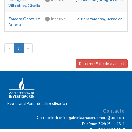
Villalobos, Gisella
Zamora Gonzalez,
Inactivo
aurora.zamora@ucr.ac.cr
Aurora
«
1
»
Descargar Ficha de la Unidad
Regresar al Portal de la Investigación
Contacto
Correo electrónico: gabriela.chaconzamora@ucr.ac.cr
Teléfono: (506) 2511-1341
Fax: (506) 2224-9367