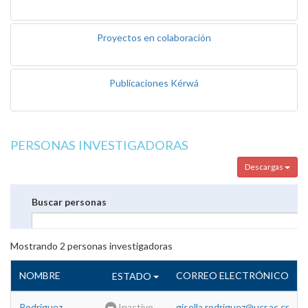
Proyectos en colaboración
Publicaciones Kérwá
PERSONAS INVESTIGADORAS
Descargas
Buscar personas
Mostrando
2
personas investigadoras
NOMBRE
CORREO ELECTRÓNICO
ESTADO
Rodriguez
Inactivo
gisella.rodriguez@ucr.ac.cr