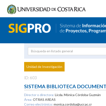
Investigador
Uni
Proyecto
Unidad de Investigación
inves
ID: 603
SISTEMA BIBLIOTECA DOCUMEN
Director o directora:
Licda. Mónica Córdoba Guzmán
Área:
OTRAS AREAS
Correo electrónico:
monica.cordoba@ucr.ac.cr