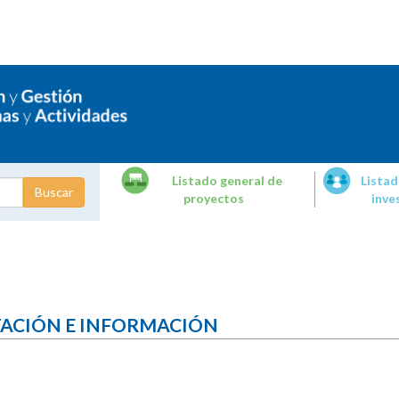
Listado general de
Listad
proyectos
inve
dades de
tigación
TACIÓN E INFORMACIÓN