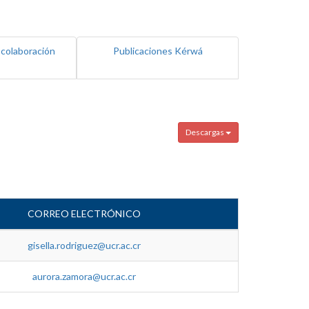
 colaboración
Publicaciones Kérwá
Descargas
CORREO ELECTRÓNICO
gisella.rodriguez@ucr.ac.cr
aurora.zamora@ucr.ac.cr