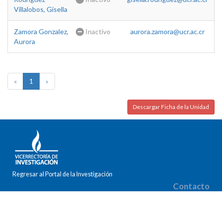
Villalobos, Gisella
Zamora Gonzalez,
Inactivo
aurora.zamora@ucr.ac.cr
Aurora
«
1
»
Descargar Ficha de la Unidad
Regresar al Portal de la Investigación
Contacto
Correo electrónico: gabriela.chaconzamora@ucr.ac.cr
Teléfono: (506) 2511-1341
Fax: (506) 2224-9367