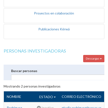
Proyectos en colaboración
Publicaciones Kérwá
PERSONAS INVESTIGADORAS
Descargas
Buscar personas
Mostrando
2
personas investigadoras
NOMBRE
CORREO ELECTRÓNICO
ESTADO
Rodriguez
Inactivo
gisella.rodriguez@ucr.ac.cr