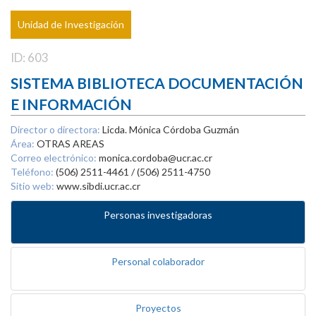
Unidad de Investigación
ID: 603
SISTEMA BIBLIOTECA DOCUMENTACIÓN
E INFORMACIÓN
Director o directora:
Licda. Mónica Córdoba Guzmán
Área:
OTRAS AREAS
Correo electrónico:
monica.cordoba@ucr.ac.cr
Teléfono:
(506) 2511-4461 / (506) 2511-4750
Sitio web:
www.sibdi.ucr.ac.cr
Personas investigadoras
Personal colaborador
Proyectos